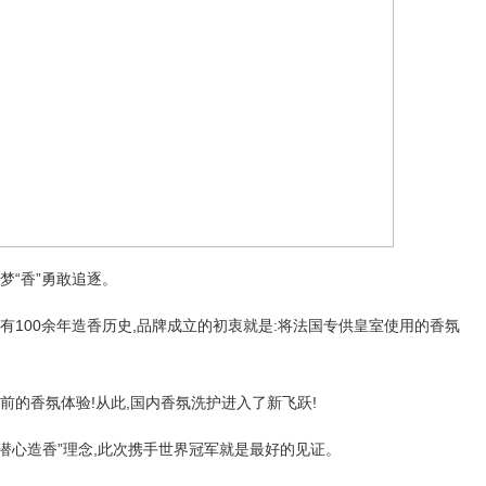
梦“香”勇敢追逐。
已有100余年造香历史,品牌成立的初衷就是:将法国专供皇室使用的香氛
超前的香氛体验!从此,国内香氛洗护进入了新飞跃!
潜心造香”理念,此次携手世界冠军就是最好的见证。