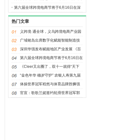
划》首站合作南宁市
第六届全球跨境电商节将于6月16日在深
开幕
热门文章
义跨境·通全球，义乌跨境电商产业园
开园仪式暨跨境电商发展高峰论坛成
广域铭岛出席数字化赋能智能制造技
功举办
术创新峰会
深圳华强发布赋能地区产业发展 《百
城计划》首站合作南宁市
第六届全球跨境电商节将于6月16日在
深开幕
《Cleer又出圈了，双十一就得“天下
有双”！》
“金色年华 穗岁守护” 农银人寿第九届
客户服务金穗节盛大开幕
体操世界冠军程然与体育品牌胜狮强
强联合，出任品牌形象大使
官宣：歌歌兰妮签约轮滑世界冠军郭
丹为品牌形象大使