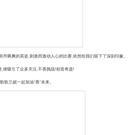
郭丹飒爽的英姿,刺激而激动人心的比赛,依然给我们留下了深刻印象。
,便吸引了众多关注,不畏挑战!创造奇迹!
与歌歌兰妮一起加油“香”未来。