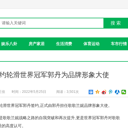
搜 索
娱乐八卦
房产家居
生活消费
体育运动
车市行情
约轮滑世界冠军郭丹为品牌形象大使
王佳
时间：2022年5月25日
阅读：3,501次
满贯轮滑世界冠军郭丹签约,正式由郭丹担任歌歌兰妮品牌形象大使。
是歌歌兰妮战略之路的自我突破和再次提升,更是世界冠军郭丹对歌歌
质的高度认可。