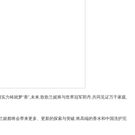
用实力铸就梦“香”,未来,歌歌兰妮将与世界冠军郭丹,共同见证万千家庭,
兰妮都将会带来更多、更新的探索与突破;将高端的香水和中国洗护完