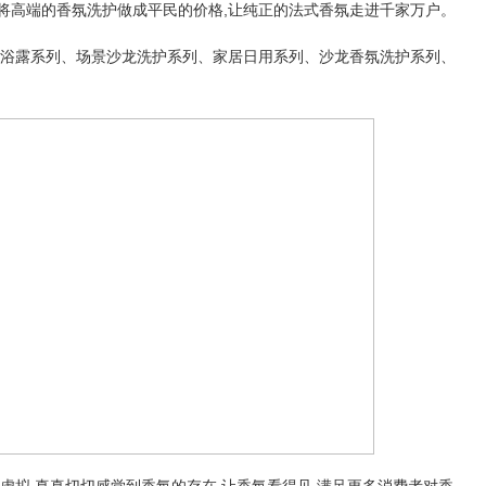
将高端的香氛洗护做成平民的价格,让纯正的法式香氛走进千家万户。
沐浴露系列、场景沙龙洗护系列、家居日用系列、沙龙香氛洗护系列、
是虚拟,真真切切感觉到香氛的存在,让香氛看得见,满足更多消费者对香