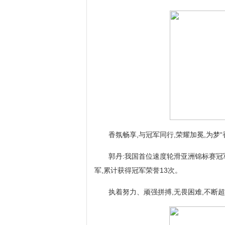
香氛畅享,与冠军同行,荣耀加冕,为梦“
郭丹:我国首位速度轮滑亚洲锦标赛冠
军,累计获得冠军荣誉13次。
执着努力、顽强拼搏,无畏困难,不断