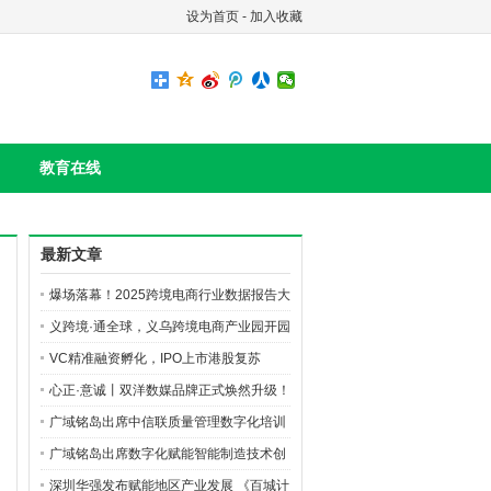
设为首页
-
加入收藏
教育在线
最新文章
爆场落幕！2025跨境电商行业数据报告大
会成功举办
义跨境·通全球，义乌跨境电商产业园开园
仪式暨跨境电商发展高峰论坛成功举办
VC精准融资孵化，IPO上市港股复苏
心正·意诚丨双洋数媒品牌正式焕然升级！
广域铭岛出席中信联质量管理数字化培训
分享尺寸智能管理解决方案应用案例
广域铭岛出席数字化赋能智能制造技术创
新峰会
深圳华强发布赋能地区产业发展 《百城计