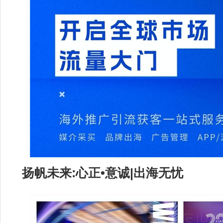
扬帆未来:心正•意诚|出海无忧